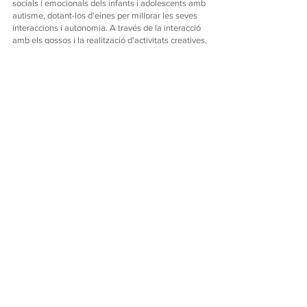
socials i emocionals dels infants i adolescents amb
autisme, dotant-los d'eines per millorar les seves
interaccions i autonomia. A través de la interacció
amb els gossos i la realització d'activitats creatives,
els participants guanyaran en autoestima, empatia i
seguretat en si mateixos.
I per descomptat que cada dia farem...
📊 Avaluació diària:
Observació i registre de
progressos per part de l'equip professional.
📊 Informe final:
Document de resultats per a les
famílies i professionals implicats, amb
recomanacions per a la continuïtat del treball.
Equip humà
Marta Vila:
Educadora canina, ensinistradora de
gossos de teràpia i tècnica en intervencions
assistides amb gossos.
Yaiza Bujalance:
Psicòloga infanto-juvenil i experta
en intervencions assistides amb gossos.
Els vostres fills participaran amb aquesta
unitat canina de teràpia