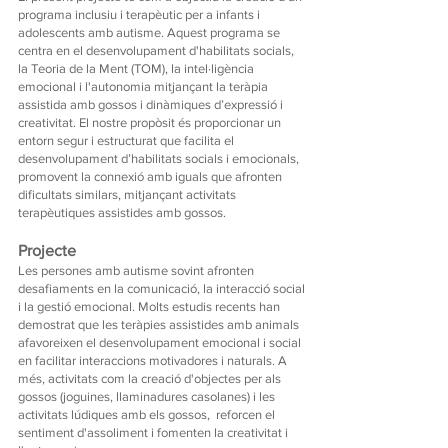
programa inclusiu i terapèutic per a infants i
adolescents amb autisme. Aquest programa se
centra en el desenvolupament d'habilitats socials,
la Teoria de la Ment (TOM), la intel·ligència
emocional i l'autonomia mitjançant la teràpia
assistida amb gossos i dinàmiques d’expressió i
creativitat. El nostre propòsit és proporcionar un
entorn segur i estructurat que facilita el
desenvolupament d’habilitats socials i emocionals,
promovent la connexió amb iguals que afronten
dificultats similars, mitjançant activitats
terapèutiques assistides amb gossos.
Projecte
Les persones amb autisme sovint afronten
desafiaments en la comunicació, la interacció social
i la gestió emocional. Molts estudis recents han
demostrat que les teràpies assistides amb animals
afavoreixen el desenvolupament emocional i social
en facilitar interaccions motivadores i naturals. A
més, activitats com la creació d'objectes per als
gossos (joguines, llaminadures casolanes) i les
activitats lúdiques amb els gossos, reforcen el
sentiment d'assoliment i fomenten la creativitat i