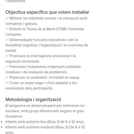
l'autonomia.
Objectius específics que volem treballar
✅ Millorar les habilitats socials i la interacció amb
companys i gossos.
✅ Enfortir la Teoria de la Ment (TOM) i fomentar
l'empatia.
✅ Desenvolupar funcions executives com la
flexibilitat cognitiva, l'organització i la memòria de
treball.
✅ Promoure la intel·ligència emocional i la
regulació emocional.
✅ Fomentar l'autonomia mitjançant activitats
creatives i de resolució de problemes.
✅ Potenciar la creativitat i el treball en equip.
✅ Crear un espai segur i d'oci adaptat a les
necessitats dels participants.
Metodologia i organització
El programa es desenvoluparà per setmanes no
escolars, amb grups diferenciats segons el grau
d'autisme:
Infants amb autisme lleu (Grau 1) de 6 a 12 anys.
Infants amb autisme moderat (Grau 2) De 6 a 12
anys.