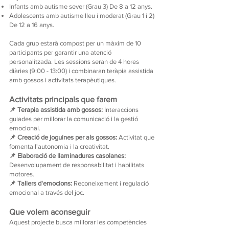
Infants amb autisme sever (Grau 3) De 8 a 12 anys.
Adolescents amb autisme lleu i moderat (Grau 1 i 2)
De 12 a 16 anys.
Cada grup estarà compost per un màxim de 10
participants per garantir una atenció
personalitzada. Les sessions seran de 4 hores
diàries (9:00 - 13:00) i combinaran teràpia assistida
amb gossos i activitats terapèutiques.
Activitats principals que farem
📌 Terapia assistida amb gossos:
Interaccions
guiades per millorar la comunicació i la gestió
emocional.
📌 Creació de joguines per als gossos:
Activitat que
fomenta l'autonomia i la creativitat.
📌 Elaboració de llaminadures casolanes:
Desenvolupament de responsabilitat i habilitats
motores.
📌 Tallers d'emocions:
Reconeixement i regulació
emocional a través del joc.
Que volem aconseguir
Aquest projecte busca millorar les competències