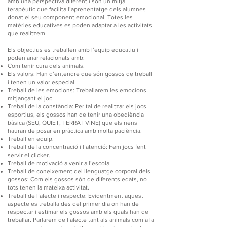
amb una perspectiva diferent i són un mitjà
terapèutic que facilita l’aprenentatge dels alumnes
donat el seu component emocional. Totes les
matèries educatives es poden adaptar a les activitats
que realitzem.
Els objectius es treballen amb l’equip educatiu i
poden anar relacionats amb:
Com tenir cura dels animals.
Els valors: Han d’entendre que són gossos de treball
i tenen un valor especial.
Treball de les emocions: Treballarem les emocions
mitjançant el joc.
Treball de la constància: Per tal de realitzar els jocs
esportius, els gossos han de tenir una obediència
bàsica (SEU, QUIET, TERRA I VINE) que els nens
hauran de posar en pràctica amb molta paciència.
Treball en equip.
Treball de la concentració i l’atenció: Fem jocs fent
servir el clicker.
Treball de motivació a venir a l’escola.
Treball de coneixement del llenguatge corporal dels
gossos: Com els gossos són de diferents edats, no
tots tenen la mateixa activitat.
Treball de l’afecte i respecte: Evidentment aquest
aspecte es treballa des del primer dia on han de
respectar i estimar els gossos amb els quals han de
treballar. Parlarem de l’afecte tant als animals com a la