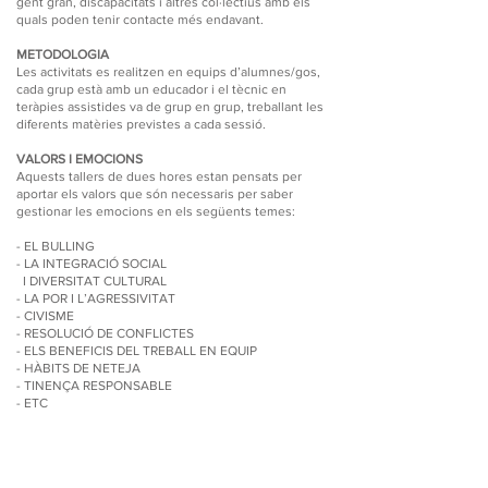
gent gran, discapacitats i altres col·lectius amb els
quals poden tenir contacte més endavant.
METODOLOGIA
Les activitats es realitzen en equips d’alumnes/gos,
cada grup està amb un educador i el tècnic en
teràpies assistides va de grup en grup, treballant les
diferents matèries previstes a cada sessió.
VALORS I EMOCIONS
Aquests tallers de dues hores estan pensats per
aportar els valors que són necessaris per saber
gestionar les emocions en els següents temes:
- EL BULLING
- LA INTEGRACIÓ SOCIAL
I DIVERSITAT CULTURAL
- LA POR I L’AGRESSIVITAT
- CIVISME
- RESOLUCIÓ DE CONFLICTES
- ELS BENEFICIS DEL TREBALL EN EQUIP
- HÀBITS DE NETEJA
- TINENÇA RESPONSABLE
- ETC
METODOLOGIA
Explicació de l’activitat pactada prèviament amb
l’equip educatiu del centre als alumnes i realització