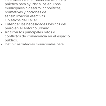
práctica para ayudar a los equipos
municipales a desarrollar políticas,
normativas y acciones de
sensibilización efectivas.
Objetivos del Taller
Entender las necesidades básicas del
perro en el entorno urbano.
Analizar los principales retos y
conflictos de convivencia en el espacio
público.
Definir estrategias municipales para
una gestión respetuosa y sostenible.
Promover acciones de sensibilización
dirigidas a la ciudadanía.
Fomentar la responsabilidad
compartida entre propietarios,
administración y sociedad.
Contenidos
1. El perro como ciudadano:
necesidades básicas en entornos
urbanos
Movilidad, espacios de recreo, zonas
de uso compartido.
El papel del vínculo humano-animal en
la salud pública y social.
2. Conflictos habituales y cómo